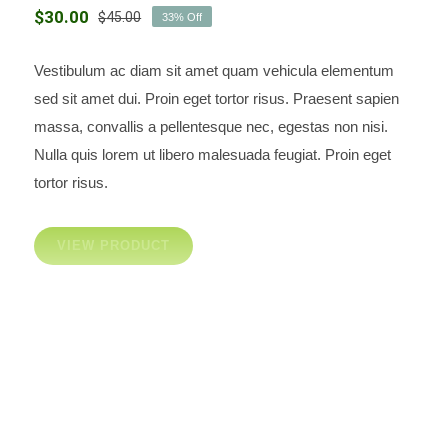
$
30.00
$
45.00
33% Off
El
El
precio
precio
original
actual
Vestibulum ac diam sit amet quam vehicula elementum
era:
es:
Light Floral Dress
sed sit amet dui. Proin eget tortor risus. Praesent sapien
$45.00.
$30.00.
massa, convallis a pellentesque nec, egestas non nisi.
Nulla quis lorem ut libero malesuada feugiat. Proin eget
tortor risus.
VIEW PRODUCT