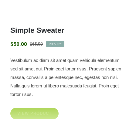
Simple Sweater
$
50.00
$
65.00
23% Off
El
El
precio
precio
original
actual
Vestibulum ac diam sit amet quam vehicula elementum
era:
es:
Simple Sweater
sed sit amet dui. Proin eget tortor risus. Praesent sapien
$65.00.
$50.00.
massa, convallis a pellentesque nec, egestas non nisi.
Nulla quis lorem ut libero malesuada feugiat. Proin eget
tortor risus.
VIEW PRODUCT