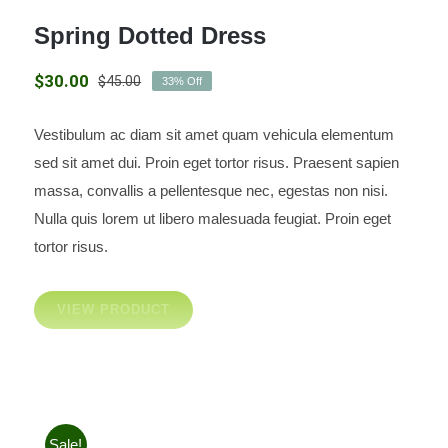
Spring Dotted Dress
$
30.00
$
45.00
33% Off
El
El
precio
precio
original
actual
Vestibulum ac diam sit amet quam vehicula elementum
era:
es:
Spring Dotted Dress
sed sit amet dui. Proin eget tortor risus. Praesent sapien
$45.00.
$30.00.
massa, convallis a pellentesque nec, egestas non nisi.
Nulla quis lorem ut libero malesuada feugiat. Proin eget
tortor risus.
VIEW PRODUCT
Sale!