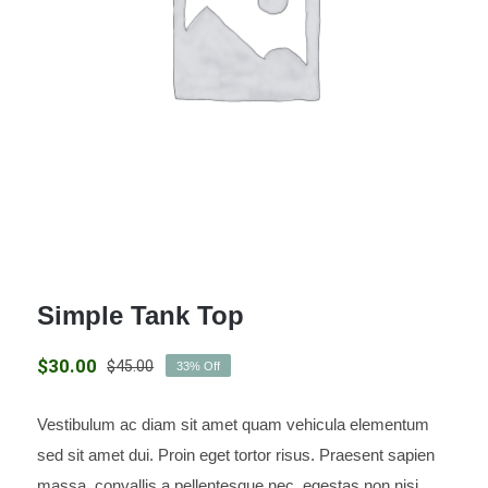
Simple Tank Top
$
30.00
$
45.00
33% Off
El
El
precio
precio
original
actual
Vestibulum ac diam sit amet quam vehicula elementum
Simple Tank Top
era:
es:
sed sit amet dui. Proin eget tortor risus. Praesent sapien
$45.00.
$30.00.
massa, convallis a pellentesque nec, egestas non nisi.
Valorado